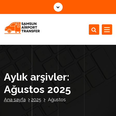
İ
ç
e
r
i
ğ
e
g
e
ç
Aylık arşivler:
Ağustos 2025
Ana sayfa
2025
Ağustos