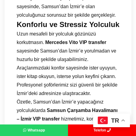
sayesinde, Samsun’dan İzmir’e olan
yolculuğunuz sorunsuz bir şekilde gerçekleşir.
Konforlu ve Stressiz Yolculuk
Uzun mesafeli bir yolculuk gözünüzü
korkutmasın.
Mercedes Vito VIP transfer
sayesinde Samsun’dan İzmir’e yorulmadan ve
huzurlu bir şekilde ulaşabilirsiniz.
Araçlarımızdaki konfor sayesinde ister uyuyun,
ister kitap okuyun, isterse yolun keyfini çıkarın.
Profesyonel şoförlerimiz sizi güvenli bir şekilde
İzmir’deki adresinize ulaştıracaktır.
Özetle, Samsun’dan İzmir’e yapacağınız
yolculuklarda
Samsun Çarşamba Havalimanı
– İzmir VIP transfer
hizmetimiz, konfor,
TR
güvenlik ve lüksü bir arada sunar. Mercedes
Vito araçlarımız, deneyimli şoförlerimiz ve 7/24