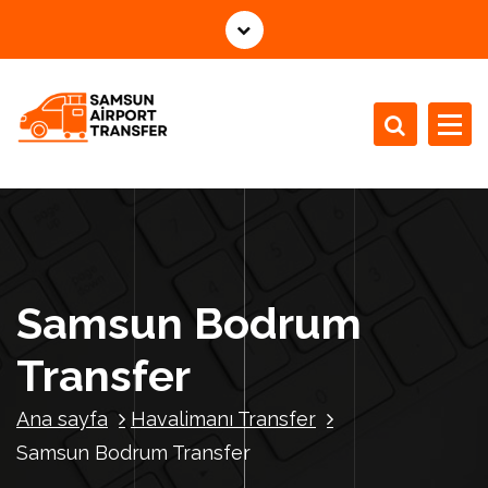
İ
ç
e
r
i
ğ
e
g
e
ç
Samsun Bodrum
Transfer
Ana sayfa
Havalimanı Transfer
Samsun Bodrum Transfer