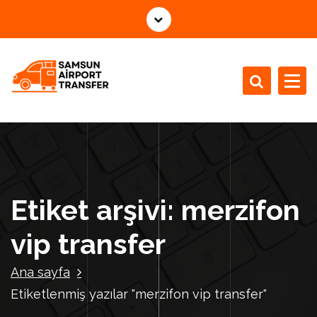
İ
ç
e
r
i
ğ
e
g
e
ç
Etiket arşivi: merzifon
vip transfer
Ana sayfa
Etiketlenmiş yazılar "merzifon vip transfer"