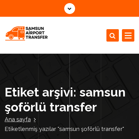
İ
ç
e
r
i
ğ
e
g
e
ç
Etiket arşivi: samsun
şoförlü transfer
Ana sayfa
Etiketlenmiş yazılar "samsun şoförlü transfer"